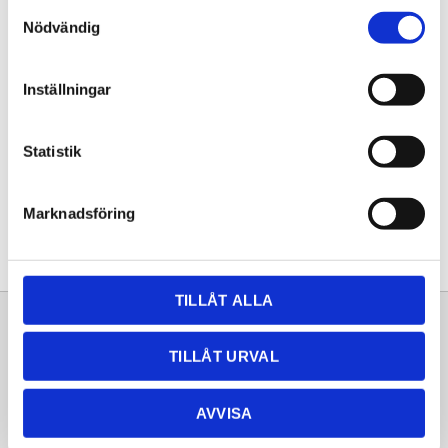
Samtyckesval
KÖP
Nödvändig
Lagerstatus
Lagervara
Inställningar
Artikelnr
20260208
Statistik
Dela med dig
Facebook
Twitter
LinkedIn
Pinterest
Marknadsföring
TILLÅT ALLA
Sortiment
Information
TILLÅT URVAL
Laminat
Kundtjänst
Kompaktlaminat
Frågor & svar
AVVISA
Natursten
Köpvillkor