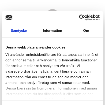
Samtycke
Information
Om
Denna webbplats använder cookies
Vi använder enhetsidentifierare för att anpassa innehållet
och annonserna till användarna, tillhandahålla funktioner
för sociala medier och analysera vår trafik. Vi
vidarebefordrar även sådana identifierare och annan
30 790,00
information från din enhet till de sociala medier och
KR
annons- och analysföretag som vi samarbetar med.
Dessa kan i sin tur kombinera informationen med annan
Antal
information som du har tillhandahållit eller som de har
st
samlat in när du har använt deras tjänster.