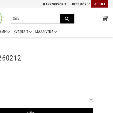
OFFERT
BÄNKSKIVOR TILL DITT KÖK
AMIK
KVARTSIT
MASSIVTRÄ
0260212
st