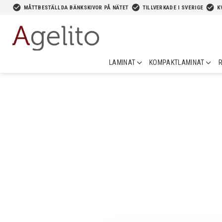
-->
check_circle
check_circle
check_circle
MÅTTBESTÄLLDA BÄNKSKIVOR PÅ NÄTET
TILLVERKADE I SVERIGE
K
LAMINAT
KOMPAKTLAMINAT
R