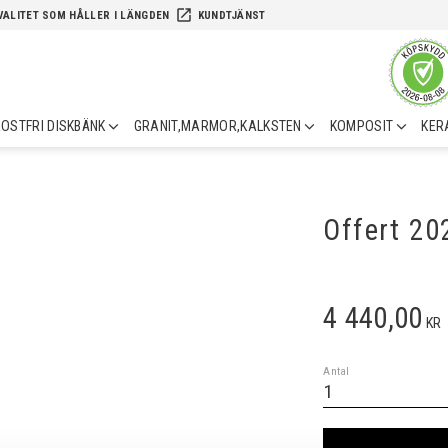
launch
VALITET SOM HÅLLER I LÄNGDEN
KUNDTJÄNST
OSTFRI DISKBÄNK
GRANIT,MARMOR,KALKSTEN
KOMPOSIT
KER
Offert 2
4 440,00
KR
Antal