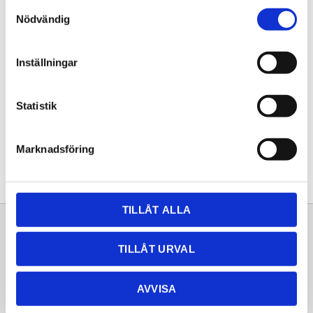
Samtyckesval
KÖP
Nödvändig
Lagerstatus
Lagervara
Inställningar
Artikelnr
20260215
Statistik
Dela med dig
Facebook
Twitter
LinkedIn
Pinterest
Marknadsföring
TILLÅT ALLA
Sortiment
Information
TILLÅT URVAL
Laminat
Kundtjänst
Kompaktlaminat
Frågor & svar
AVVISA
Natursten
Köpvillkor