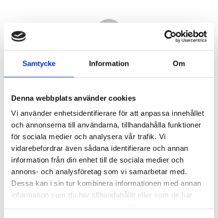
Samtycke
Information
Om
Denna webbplats använder cookies
Vi använder enhetsidentifierare för att anpassa innehållet
och annonserna till användarna, tillhandahålla funktioner
för sociala medier och analysera vår trafik. Vi
vidarebefordrar även sådana identifierare och annan
4 890,00
information från din enhet till de sociala medier och
KR
annons- och analysföretag som vi samarbetar med.
Dessa kan i sin tur kombinera informationen med annan
Antal
information som du har tillhandahållit eller som de har
st
samlat in när du har använt deras tjänster.