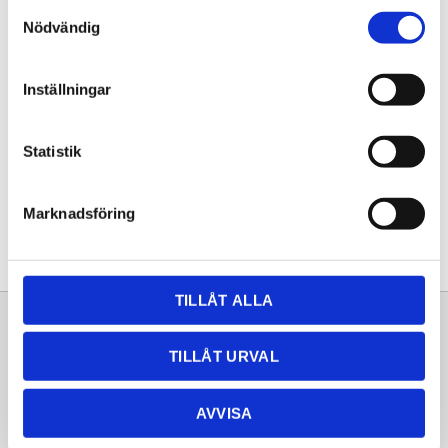
Samtyckesval
KÖP
Nödvändig
Lagerstatus
Lagervara
Inställningar
Artikelnr
20261075
Statistik
Dela med dig
Facebook
Twitter
LinkedIn
Pinterest
Marknadsföring
TILLÅT ALLA
Sortiment
Information
TILLÅT URVAL
Laminat
Kundtjänst
Kompaktlaminat
Frågor & svar
AVVISA
Natursten
Köpvillkor