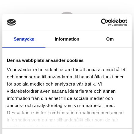
Samtycke
Information
Om
Denna webbplats använder cookies
Vi använder enhetsidentifierare för att anpassa innehållet
och annonserna till användarna, tillhandahålla funktioner
för sociala medier och analysera vår trafik. Vi
vidarebefordrar även sådana identifierare och annan
14 370,00
information från din enhet till de sociala medier och
KR
annons- och analysföretag som vi samarbetar med.
Dessa kan i sin tur kombinera informationen med annan
Antal
information som du har tillhandahållit eller som de har
st
samlat in när du har använt deras tjänster.