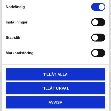
Samtyckesval
KÖP
Nödvändig
Lagerstatus
Lagervara
Inställningar
Artikelnr
20261088
Statistik
Dela med dig
Facebook
Twitter
LinkedIn
Pinterest
Marknadsföring
TILLÅT ALLA
Sortiment
Information
TILLÅT URVAL
Laminat
Kundtjänst
Kompaktlaminat
Frågor & svar
AVVISA
Natursten
Köpvillkor