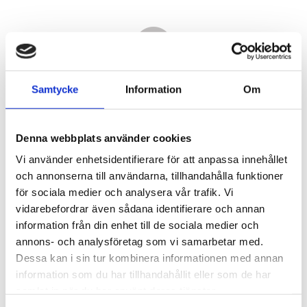
Samtycke
Information
Om
Denna webbplats använder cookies
Vi använder enhetsidentifierare för att anpassa innehållet
och annonserna till användarna, tillhandahålla funktioner
för sociala medier och analysera vår trafik. Vi
vidarebefordrar även sådana identifierare och annan
3 950,00
information från din enhet till de sociala medier och
KR
annons- och analysföretag som vi samarbetar med.
Dessa kan i sin tur kombinera informationen med annan
Antal
information som du har tillhandahållit eller som de har
st
samlat in när du har använt deras tjänster.