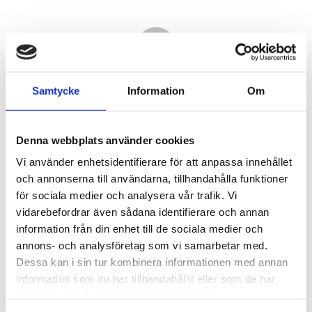
Samtycke
Information
Om
Denna webbplats använder cookies
Vi använder enhetsidentifierare för att anpassa innehållet
och annonserna till användarna, tillhandahålla funktioner
för sociala medier och analysera vår trafik. Vi
vidarebefordrar även sådana identifierare och annan
430,00
information från din enhet till de sociala medier och
KR
annons- och analysföretag som vi samarbetar med.
Dessa kan i sin tur kombinera informationen med annan
Antal
information som du har tillhandahållit eller som de har
st
samlat in när du har använt deras tjänster.