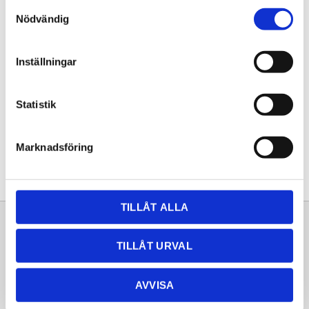
Samtyckesval
KÖP
Nödvändig
Lagerstatus
Lagervara
Inställningar
Artikelnr
20261090
Statistik
Dela med dig
Facebook
Twitter
LinkedIn
Pinterest
Marknadsföring
TILLÅT ALLA
Sortiment
Information
TILLÅT URVAL
Laminat
Kundtjänst
Kompaktlaminat
Frågor & svar
AVVISA
Natursten
Köpvillkor