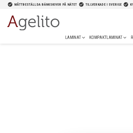
-->
check_circle
check_circle
check_circle
MÅTTBESTÄLLDA BÄNKSKIVOR PÅ NÄTET
TILLVERKADE I SVERIGE
K
LAMINAT
KOMPAKTLAMINAT
R