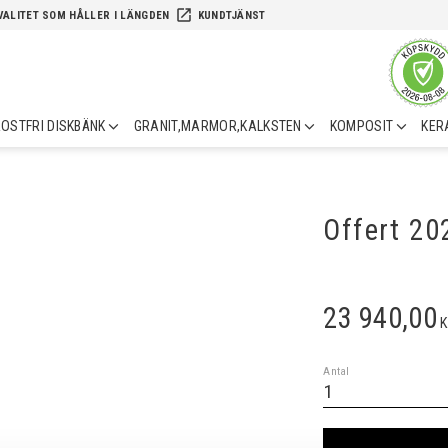
launch
VALITET SOM HÅLLER I LÄNGDEN
KUNDTJÄNST
OSTFRI DISKBÄNK
GRANIT,MARMOR,KALKSTEN
KOMPOSIT
KER
Offert 2
23 940,00
K
Antal