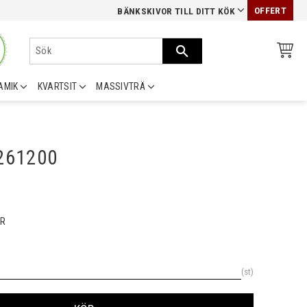
OFFERT
BÄNKSKIVOR TILL DITT KÖK
AMIK
KVARTSIT
MASSIVTRÄ
0261200
R
st