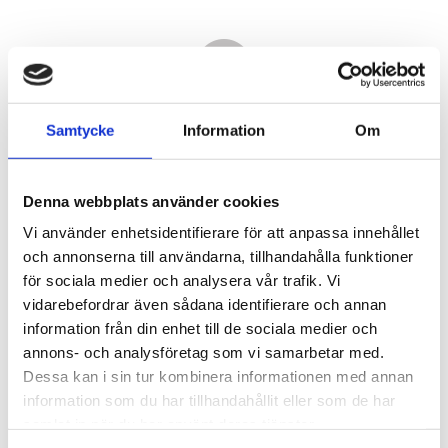
Samtycke
Information
Om
Denna webbplats använder cookies
Vi använder enhetsidentifierare för att anpassa innehållet
och annonserna till användarna, tillhandahålla funktioner
för sociala medier och analysera vår trafik. Vi
vidarebefordrar även sådana identifierare och annan
6 650,00
information från din enhet till de sociala medier och
KR
annons- och analysföretag som vi samarbetar med.
Dessa kan i sin tur kombinera informationen med annan
Antal
information som du har tillhandahållit eller som de har
st
samlat in när du har använt deras tjänster.