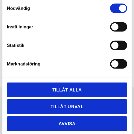
Samtyckesval
KÖP
Nödvändig
Lagerstatus
Lagervara
Inställningar
Artikelnr
20261205
Statistik
Dela med dig
Facebook
Twitter
LinkedIn
Pinterest
Marknadsföring
TILLÅT ALLA
Sortiment
Information
TILLÅT URVAL
Laminat
Kundtjänst
Kompaktlaminat
Frågor & svar
AVVISA
Natursten
Köpvillkor