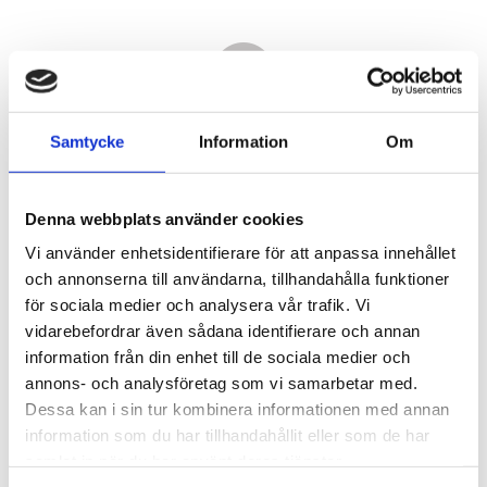
Samtycke
Information
Om
Denna webbplats använder cookies
Vi använder enhetsidentifierare för att anpassa innehållet
och annonserna till användarna, tillhandahålla funktioner
för sociala medier och analysera vår trafik. Vi
vidarebefordrar även sådana identifierare och annan
9 040,00
information från din enhet till de sociala medier och
KR
annons- och analysföretag som vi samarbetar med.
Dessa kan i sin tur kombinera informationen med annan
Antal
information som du har tillhandahållit eller som de har
st
samlat in när du har använt deras tjänster.