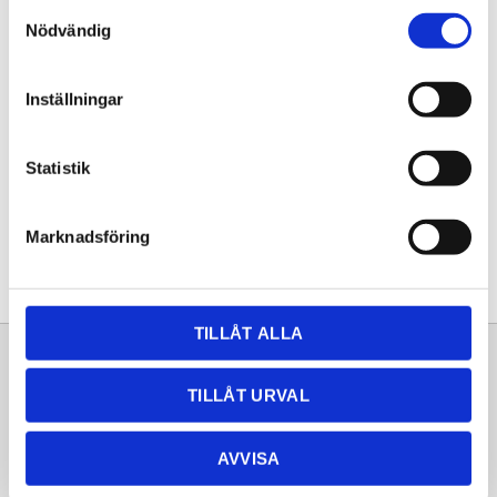
Samtyckesval
KÖP
Nödvändig
Lagerstatus
Lagervara
Inställningar
Artikelnr
20261208
Statistik
Dela med dig
Facebook
Twitter
LinkedIn
Pinterest
Marknadsföring
TILLÅT ALLA
Sortiment
Information
TILLÅT URVAL
Laminat
Kundtjänst
Kompaktlaminat
Frågor & svar
AVVISA
Natursten
Köpvillkor