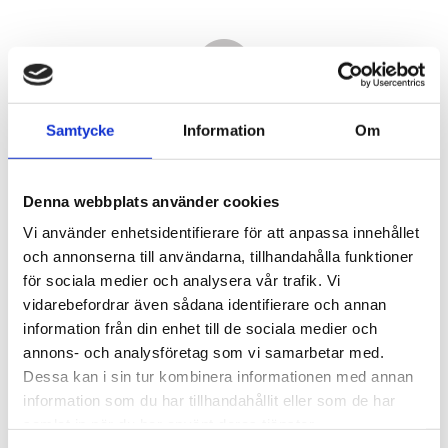
Samtycke
Information
Om
Denna webbplats använder cookies
Vi använder enhetsidentifierare för att anpassa innehållet
och annonserna till användarna, tillhandahålla funktioner
för sociala medier och analysera vår trafik. Vi
vidarebefordrar även sådana identifierare och annan
9 770,00
information från din enhet till de sociala medier och
KR
annons- och analysföretag som vi samarbetar med.
Dessa kan i sin tur kombinera informationen med annan
Antal
information som du har tillhandahållit eller som de har
st
samlat in när du har använt deras tjänster.