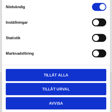
Samtyckesval
KÖP
Nödvändig
Lagerstatus
Lagervara
Inställningar
Artikelnr
20261212
Statistik
Dela med dig
Facebook
Twitter
LinkedIn
Pinterest
Marknadsföring
TILLÅT ALLA
Sortiment
Information
TILLÅT URVAL
Laminat
Kundtjänst
Kompaktlaminat
Frågor & svar
AVVISA
Natursten
Köpvillkor