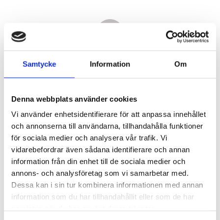
Samtycke
Information
Om
Denna webbplats använder cookies
Vi använder enhetsidentifierare för att anpassa innehållet
och annonserna till användarna, tillhandahålla funktioner
för sociala medier och analysera vår trafik. Vi
vidarebefordrar även sådana identifierare och annan
4 190,00
information från din enhet till de sociala medier och
KR
annons- och analysföretag som vi samarbetar med.
Dessa kan i sin tur kombinera informationen med annan
Antal
information som du har tillhandahållit eller som de har
st
samlat in när du har använt deras tjänster.