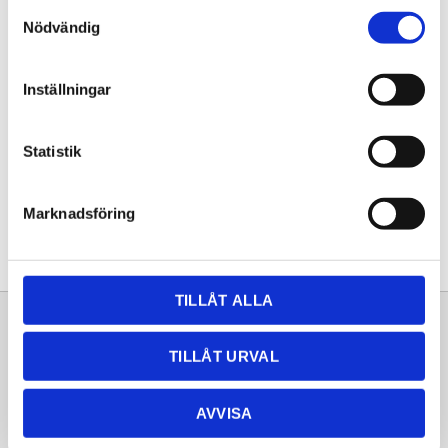
Samtyckesval
KÖP
Nödvändig
Lagerstatus
Lagervara
Inställningar
Artikelnr
20261236
Statistik
Dela med dig
Facebook
Twitter
LinkedIn
Pinterest
Marknadsföring
TILLÅT ALLA
Sortiment
Information
TILLÅT URVAL
Laminat
Kundtjänst
Kompaktlaminat
Frågor & svar
AVVISA
Natursten
Köpvillkor