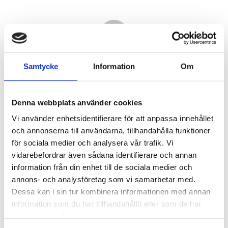
Samtycke
Information
Om
Denna webbplats använder cookies
Vi använder enhetsidentifierare för att anpassa innehållet
och annonserna till användarna, tillhandahålla funktioner
för sociala medier och analysera vår trafik. Vi
vidarebefordrar även sådana identifierare och annan
18 640,00
information från din enhet till de sociala medier och
KR
annons- och analysföretag som vi samarbetar med.
Dessa kan i sin tur kombinera informationen med annan
Antal
information som du har tillhandahållit eller som de har
st
samlat in när du har använt deras tjänster.