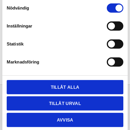
Samtyckesval
KÖP
Nödvändig
Lagerstatus
Lagervara
Inställningar
Artikelnr
20261241
Statistik
Dela med dig
Facebook
Twitter
LinkedIn
Pinterest
Marknadsföring
TILLÅT ALLA
Sortiment
Information
TILLÅT URVAL
Laminat
Kundtjänst
Kompaktlaminat
Frågor & svar
AVVISA
Natursten
Köpvillkor