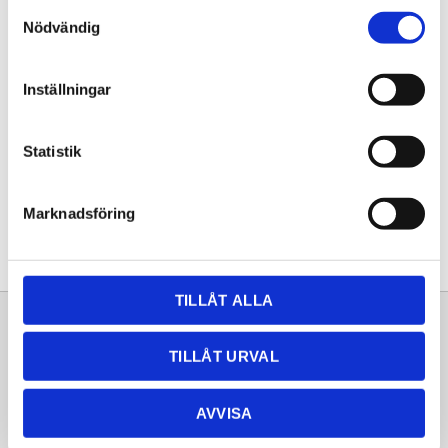
Samtyckesval
KÖP
Nödvändig
Lagerstatus
Lagervara
Inställningar
Artikelnr
20261246
Statistik
Dela med dig
Facebook
Twitter
LinkedIn
Pinterest
Marknadsföring
TILLÅT ALLA
Sortiment
Information
TILLÅT URVAL
Laminat
Kundtjänst
Kompaktlaminat
Frågor & svar
AVVISA
Natursten
Köpvillkor