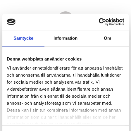
Samtycke
Information
Om
Denna webbplats använder cookies
Vi använder enhetsidentifierare för att anpassa innehållet
och annonserna till användarna, tillhandahålla funktioner
för sociala medier och analysera vår trafik. Vi
vidarebefordrar även sådana identifierare och annan
21 900,00
information från din enhet till de sociala medier och
KR
annons- och analysföretag som vi samarbetar med.
Dessa kan i sin tur kombinera informationen med annan
Antal
information som du har tillhandahållit eller som de har
st
samlat in när du har använt deras tjänster.