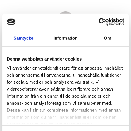
Samtycke
Information
Om
Denna webbplats använder cookies
Vi använder enhetsidentifierare för att anpassa innehållet
och annonserna till användarna, tillhandahålla funktioner
för sociala medier och analysera vår trafik. Vi
vidarebefordrar även sådana identifierare och annan
12 420,00
information från din enhet till de sociala medier och
KR
annons- och analysföretag som vi samarbetar med.
Dessa kan i sin tur kombinera informationen med annan
Antal
information som du har tillhandahållit eller som de har
st
samlat in när du har använt deras tjänster.