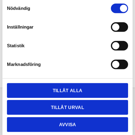
Samtyckesval
KÖP
Nödvändig
Lagerstatus
Lagervara
Inställningar
Artikelnr
20261250
Statistik
Dela med dig
Facebook
Twitter
LinkedIn
Pinterest
Marknadsföring
TILLÅT ALLA
Sortiment
Information
TILLÅT URVAL
Laminat
Kundtjänst
Kompaktlaminat
Frågor & svar
AVVISA
Natursten
Köpvillkor