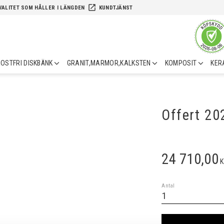
launch
VALITET SOM HÅLLER I LÄNGDEN
KUNDTJÄNST
OSTFRI DISKBÄNK
GRANIT,MARMOR,KALKSTEN
KOMPOSIT
KER
Offert 2
24 710,00
K
Antal