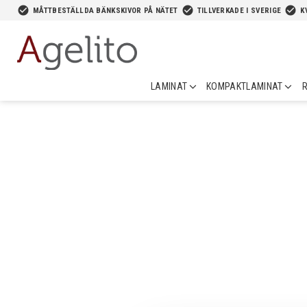
-->
check_circle
check_circle
check_circle
MÅTTBESTÄLLDA BÄNKSKIVOR PÅ NÄTET
TILLVERKADE I SVERIGE
K
LAMINAT
KOMPAKTLAMINAT
R