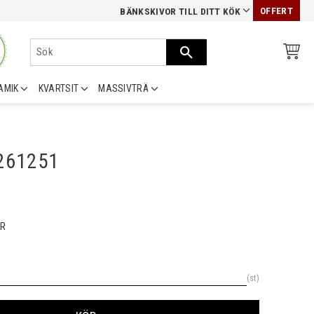
OFFERT
BÄNKSKIVOR TILL DITT KÖK
AMIK
KVARTSIT
MASSIVTRÄ
0261251
R
st