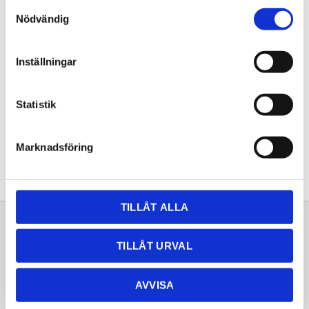
Samtyckesval
KÖP
Nödvändig
Lagerstatus
Lagervara
Inställningar
Artikelnr
20261260
Statistik
Dela med dig
Facebook
Twitter
LinkedIn
Pinterest
Marknadsföring
TILLÅT ALLA
Sortiment
Information
TILLÅT URVAL
Laminat
Kundtjänst
Kompaktlaminat
Frågor & svar
AVVISA
Natursten
Köpvillkor