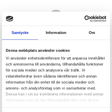
Samtycke
Information
Om
Denna webbplats använder cookies
Vi använder enhetsidentifierare för att anpassa innehållet
och annonserna till användarna, tillhandahålla funktioner
för sociala medier och analysera vår trafik. Vi
vidarebefordrar även sådana identifierare och annan
15 100,00
information från din enhet till de sociala medier och
KR
annons- och analysföretag som vi samarbetar med.
Dessa kan i sin tur kombinera informationen med annan
Antal
information som du har tillhandahållit eller som de har
st
samlat in när du har använt deras tjänster.