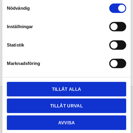
Samtyckesval
KÖP
Nödvändig
Lagerstatus
Lagervara
Inställningar
Artikelnr
20261270
Statistik
Dela med dig
Facebook
Twitter
LinkedIn
Pinterest
Marknadsföring
TILLÅT ALLA
Sortiment
Information
TILLÅT URVAL
Laminat
Kundtjänst
Kompaktlaminat
Frågor & svar
AVVISA
Natursten
Köpvillkor