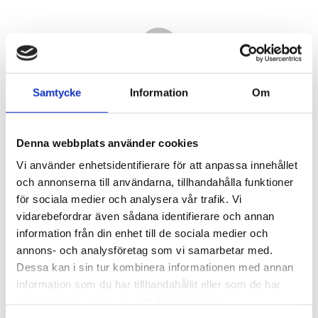
Samtycke
Information
Om
Denna webbplats använder cookies
Vi använder enhetsidentifierare för att anpassa innehållet
och annonserna till användarna, tillhandahålla funktioner
för sociala medier och analysera vår trafik. Vi
vidarebefordrar även sådana identifierare och annan
14 970,00
information från din enhet till de sociala medier och
KR
annons- och analysföretag som vi samarbetar med.
Dessa kan i sin tur kombinera informationen med annan
Antal
information som du har tillhandahållit eller som de har
st
samlat in när du har använt deras tjänster.