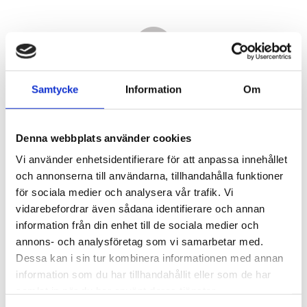
Samtycke
Information
Om
Denna webbplats använder cookies
Vi använder enhetsidentifierare för att anpassa innehållet
och annonserna till användarna, tillhandahålla funktioner
för sociala medier och analysera vår trafik. Vi
vidarebefordrar även sådana identifierare och annan
15 840,00
information från din enhet till de sociala medier och
KR
annons- och analysföretag som vi samarbetar med.
Dessa kan i sin tur kombinera informationen med annan
Antal
information som du har tillhandahållit eller som de har
st
samlat in när du har använt deras tjänster.