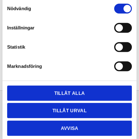
Samtyckesval
KÖP
Nödvändig
Lagerstatus
Lagervara
Inställningar
Artikelnr
20261271
Statistik
Dela med dig
Facebook
Twitter
LinkedIn
Pinterest
Marknadsföring
TILLÅT ALLA
Sortiment
Information
TILLÅT URVAL
Laminat
Kundtjänst
Kompaktlaminat
Frågor & svar
AVVISA
Natursten
Köpvillkor