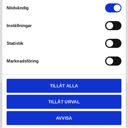
Samtyckesval
KÖP
Nödvändig
Lagerstatus
Lagervara
Inställningar
Artikelnr
20261273
Statistik
Dela med dig
Facebook
Twitter
LinkedIn
Pinterest
Marknadsföring
TILLÅT ALLA
Sortiment
Information
TILLÅT URVAL
Laminat
Kundtjänst
Kompaktlaminat
Frågor & svar
AVVISA
Natursten
Köpvillkor