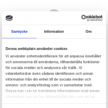
Samtycke
Information
Om
Denna webbplats använder cookies
Vi använder enhetsidentifierare för att anpassa innehållet
och annonserna till användarna, tillhandahålla funktioner
för sociala medier och analysera vår trafik. Vi
vidarebefordrar även sådana identifierare och annan
23 340,00
information från din enhet till de sociala medier och
KR
annons- och analysföretag som vi samarbetar med.
Dessa kan i sin tur kombinera informationen med annan
Antal
information som du har tillhandahållit eller som de har
st
samlat in när du har använt deras tjänster.