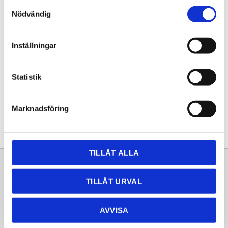
Samtyckesval
KÖP
Nödvändig
Lagerstatus
Lagervara
Inställningar
Artikelnr
20261290
Statistik
Dela med dig
Facebook
Twitter
LinkedIn
Pinterest
Marknadsföring
TILLÅT ALLA
Sortiment
Information
TILLÅT URVAL
Laminat
Kundtjänst
Kompaktlaminat
Frågor & svar
AVVISA
Natursten
Köpvillkor