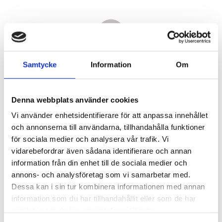
Samtycke
Information
Om
Denna webbplats använder cookies
Vi använder enhetsidentifierare för att anpassa innehållet
och annonserna till användarna, tillhandahålla funktioner
för sociala medier och analysera vår trafik. Vi
vidarebefordrar även sådana identifierare och annan
9 940,00
information från din enhet till de sociala medier och
KR
annons- och analysföretag som vi samarbetar med.
Dessa kan i sin tur kombinera informationen med annan
Antal
information som du har tillhandahållit eller som de har
st
samlat in när du har använt deras tjänster.