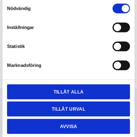
Samtyckesval
KÖP
Nödvändig
Lagerstatus
Lagervara
Inställningar
Artikelnr
20261295
Statistik
Dela med dig
Facebook
Twitter
LinkedIn
Pinterest
Marknadsföring
TILLÅT ALLA
Sortiment
Information
TILLÅT URVAL
Laminat
Kundtjänst
Kompaktlaminat
Frågor & svar
AVVISA
Natursten
Köpvillkor