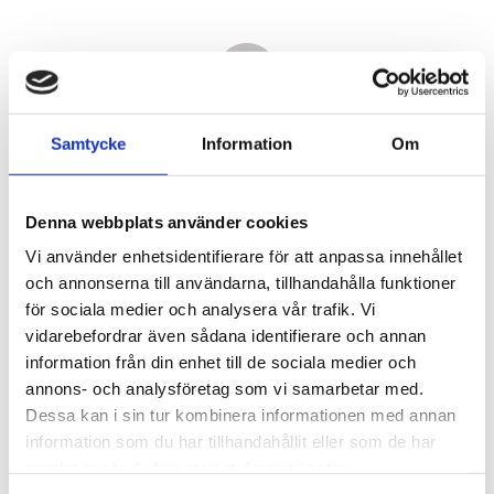
Samtycke
Information
Om
Denna webbplats använder cookies
Vi använder enhetsidentifierare för att anpassa innehållet
och annonserna till användarna, tillhandahålla funktioner
för sociala medier och analysera vår trafik. Vi
vidarebefordrar även sådana identifierare och annan
400,00
information från din enhet till de sociala medier och
KR
annons- och analysföretag som vi samarbetar med.
Dessa kan i sin tur kombinera informationen med annan
Antal
information som du har tillhandahållit eller som de har
st
samlat in när du har använt deras tjänster.