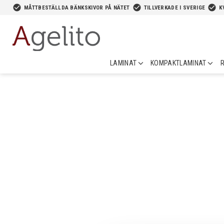
-->
check_circle
check_circle
check_circle
MÅTTBESTÄLLDA BÄNKSKIVOR PÅ NÄTET
TILLVERKADE I SVERIGE
K
LAMINAT
KOMPAKTLAMINAT
R