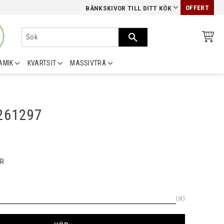
OFFERT
BÄNKSKIVOR TILL DITT KÖK
AMIK
KVARTSIT
MASSIVTRÄ
0261297
R
st