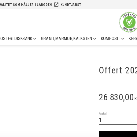
launch
VALITET SOM HÅLLER I LÄNGDEN
KUNDTJÄNST
OSTFRI DISKBÄNK
GRANIT,MARMOR,KALKSTEN
KOMPOSIT
KER
Offert 2
26 830,00
K
Antal