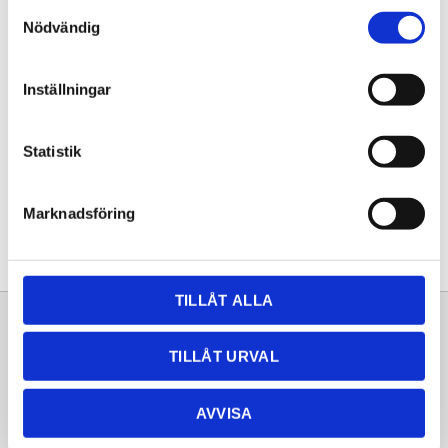
Samtyckesval
KÖP
Nödvändig
Lagerstatus
Lagervara
Inställningar
Artikelnr
20261298
Statistik
Dela med dig
Facebook
Twitter
LinkedIn
Pinterest
Marknadsföring
TILLÅT ALLA
Sortiment
Information
TILLÅT URVAL
Laminat
Kundtjänst
Kompaktlaminat
Frågor & svar
AVVISA
Natursten
Köpvillkor