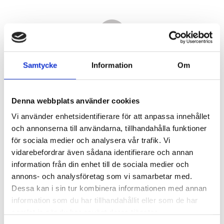
Samtycke
Information
Om
Denna webbplats använder cookies
Vi använder enhetsidentifierare för att anpassa innehållet
och annonserna till användarna, tillhandahålla funktioner
för sociala medier och analysera vår trafik. Vi
vidarebefordrar även sådana identifierare och annan
2 990,00
information från din enhet till de sociala medier och
KR
annons- och analysföretag som vi samarbetar med.
Dessa kan i sin tur kombinera informationen med annan
Antal
information som du har tillhandahållit eller som de har
st
samlat in när du har använt deras tjänster.