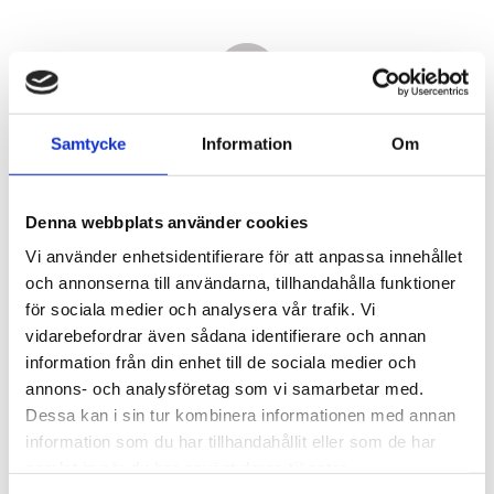
Samtycke
Information
Om
Denna webbplats använder cookies
Vi använder enhetsidentifierare för att anpassa innehållet
och annonserna till användarna, tillhandahålla funktioner
för sociala medier och analysera vår trafik. Vi
vidarebefordrar även sådana identifierare och annan
5 440,00
information från din enhet till de sociala medier och
KR
annons- och analysföretag som vi samarbetar med.
Dessa kan i sin tur kombinera informationen med annan
Antal
information som du har tillhandahållit eller som de har
st
samlat in när du har använt deras tjänster.