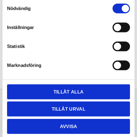
Samtyckesval
KÖP
Nödvändig
Lagerstatus
Lagervara
Inställningar
Artikelnr
20261402
Statistik
Dela med dig
Facebook
Twitter
LinkedIn
Pinterest
Marknadsföring
TILLÅT ALLA
Sortiment
Information
TILLÅT URVAL
Laminat
Kundtjänst
Kompaktlaminat
Frågor & svar
AVVISA
Natursten
Köpvillkor