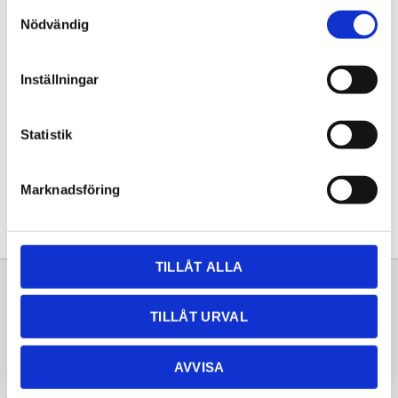
Samtyckesval
KÖP
Nödvändig
Lagerstatus
Lagervara
Inställningar
Artikelnr
20261409
Statistik
Dela med dig
Facebook
Twitter
LinkedIn
Pinterest
Marknadsföring
TILLÅT ALLA
Sortiment
Information
TILLÅT URVAL
Laminat
Kundtjänst
Kompaktlaminat
Frågor & svar
AVVISA
Natursten
Köpvillkor