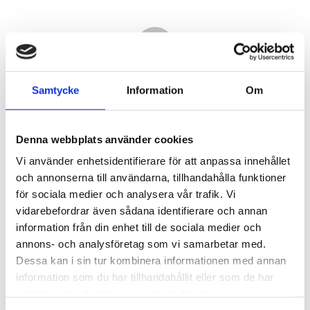
Samtycke
Information
Om
Denna webbplats använder cookies
Vi använder enhetsidentifierare för att anpassa innehållet
och annonserna till användarna, tillhandahålla funktioner
för sociala medier och analysera vår trafik. Vi
vidarebefordrar även sådana identifierare och annan
6 720,00
information från din enhet till de sociala medier och
KR
annons- och analysföretag som vi samarbetar med.
Dessa kan i sin tur kombinera informationen med annan
Antal
information som du har tillhandahållit eller som de har
st
samlat in när du har använt deras tjänster.