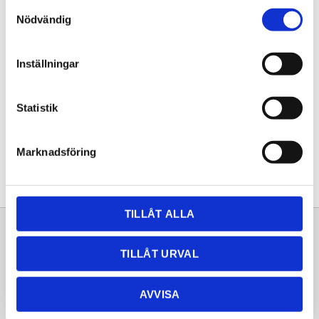
Samtyckesval
KÖP
Nödvändig
Lagerstatus
Lagervara
Inställningar
Artikelnr
20261416
Statistik
Dela med dig
Facebook
Twitter
LinkedIn
Pinterest
Marknadsföring
TILLÅT ALLA
Sortiment
Information
TILLÅT URVAL
Laminat
Kundtjänst
Kompaktlaminat
Frågor & svar
AVVISA
Natursten
Köpvillkor