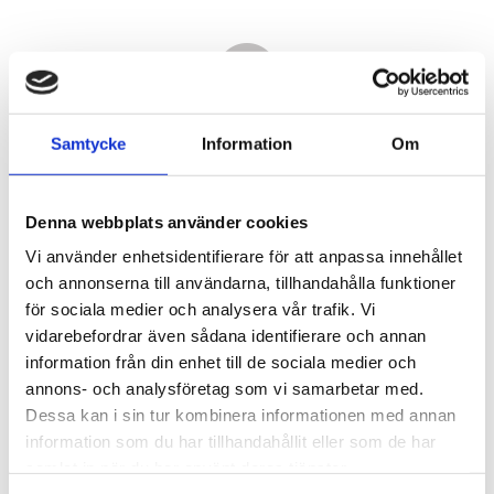
Samtycke
Information
Om
Denna webbplats använder cookies
Vi använder enhetsidentifierare för att anpassa innehållet
och annonserna till användarna, tillhandahålla funktioner
för sociala medier och analysera vår trafik. Vi
vidarebefordrar även sådana identifierare och annan
3 730,00
information från din enhet till de sociala medier och
KR
annons- och analysföretag som vi samarbetar med.
Dessa kan i sin tur kombinera informationen med annan
Antal
information som du har tillhandahållit eller som de har
st
samlat in när du har använt deras tjänster.