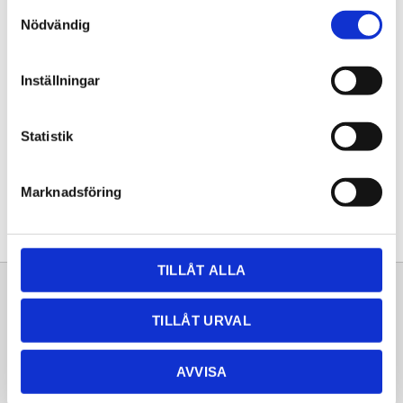
Samtyckesval
KÖP
Nödvändig
Lagerstatus
Lagervara
Inställningar
Artikelnr
20261420
Statistik
Dela med dig
Facebook
Twitter
LinkedIn
Pinterest
Marknadsföring
TILLÅT ALLA
Sortiment
Information
TILLÅT URVAL
Laminat
Kundtjänst
Kompaktlaminat
Frågor & svar
AVVISA
Natursten
Köpvillkor