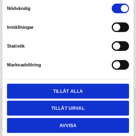
Samtyckesval
KÖP
Nödvändig
Lagerstatus
Lagervara
Inställningar
Artikelnr
20261423
Statistik
Dela med dig
Facebook
Twitter
LinkedIn
Pinterest
Marknadsföring
TILLÅT ALLA
Sortiment
Information
TILLÅT URVAL
Laminat
Kundtjänst
Kompaktlaminat
Frågor & svar
AVVISA
Natursten
Köpvillkor