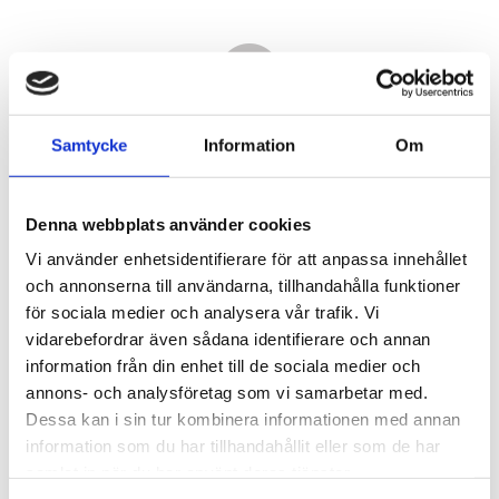
Samtycke
Information
Om
Denna webbplats använder cookies
Vi använder enhetsidentifierare för att anpassa innehållet
och annonserna till användarna, tillhandahålla funktioner
för sociala medier och analysera vår trafik. Vi
vidarebefordrar även sådana identifierare och annan
3 580,00
information från din enhet till de sociala medier och
KR
annons- och analysföretag som vi samarbetar med.
Dessa kan i sin tur kombinera informationen med annan
Antal
information som du har tillhandahållit eller som de har
st
samlat in när du har använt deras tjänster.