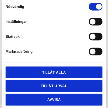
Samtyckesval
KÖP
Nödvändig
Lagerstatus
Lagervara
Inställningar
Artikelnr
20261424
Statistik
Dela med dig
Facebook
Twitter
LinkedIn
Pinterest
Marknadsföring
TILLÅT ALLA
Sortiment
Information
TILLÅT URVAL
Laminat
Kundtjänst
Kompaktlaminat
Frågor & svar
AVVISA
Natursten
Köpvillkor