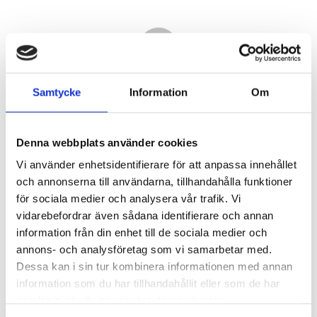
Samtycke
Information
Om
Denna webbplats använder cookies
Vi använder enhetsidentifierare för att anpassa innehållet
och annonserna till användarna, tillhandahålla funktioner
för sociala medier och analysera vår trafik. Vi
vidarebefordrar även sådana identifierare och annan
2 100,00
information från din enhet till de sociala medier och
KR
annons- och analysföretag som vi samarbetar med.
Dessa kan i sin tur kombinera informationen med annan
Antal
information som du har tillhandahållit eller som de har
st
samlat in när du har använt deras tjänster.