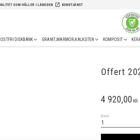
launch
VALITET SOM HÅLLER I LÄNGDEN
KUNDTJÄNST
OSTFRI DISKBÄNK
GRANIT,MARMOR,KALKSTEN
KOMPOSIT
KER
Offert 2
4 920,00
KR
Antal