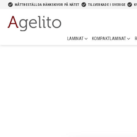
-->
check_circle
check_circle
check_circle
MÅTTBESTÄLLDA BÄNKSKIVOR PÅ NÄTET
TILLVERKADE I SVERIGE
K
LAMINAT
KOMPAKTLAMINAT
R