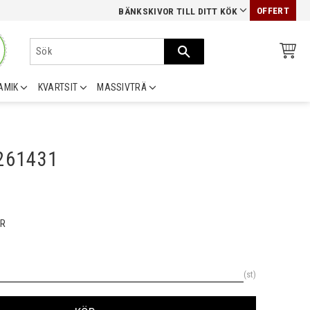
OFFERT
BÄNKSKIVOR TILL DITT KÖK
AMIK
KVARTSIT
MASSIVTRÄ
0261431
R
st