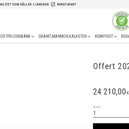
launch
VALITET SOM HÅLLER I LÄNGDEN
KUNDTJÄNST
OSTFRI DISKBÄNK
GRANIT,MARMOR,KALKSTEN
KOMPOSIT
KER
Offert 2
24 210,00
K
Antal