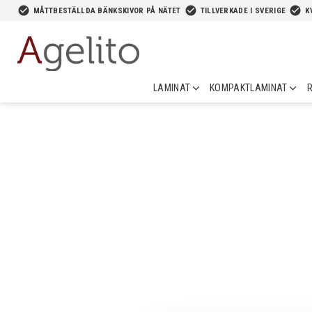
-->
check_circle
check_circle
check_circle
MÅTTBESTÄLLDA BÄNKSKIVOR PÅ NÄTET
TILLVERKADE I SVERIGE
K
LAMINAT
KOMPAKTLAMINAT
R