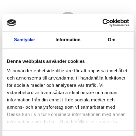
Samtycke
Information
Om
Denna webbplats använder cookies
Vi använder enhetsidentifierare för att anpassa innehållet
och annonserna till användarna, tillhandahålla funktioner
för sociala medier och analysera vår trafik. Vi
vidarebefordrar även sådana identifierare och annan
8 610,00
information från din enhet till de sociala medier och
KR
annons- och analysföretag som vi samarbetar med.
Dessa kan i sin tur kombinera informationen med annan
Antal
information som du har tillhandahållit eller som de har
st
samlat in när du har använt deras tjänster.