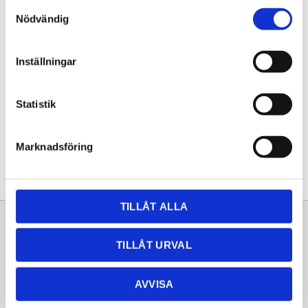
Samtyckesval
KÖP
Nödvändig
Lagerstatus
Lagervara
Inställningar
Artikelnr
20261432
Statistik
Dela med dig
Facebook
Twitter
LinkedIn
Pinterest
Marknadsföring
TILLÅT ALLA
Sortiment
Information
TILLÅT URVAL
Laminat
Kundtjänst
Kompaktlaminat
Frågor & svar
AVVISA
Natursten
Köpvillkor