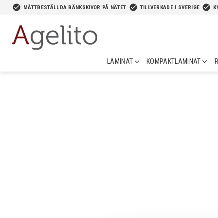
-->
check_circle
check_circle
check_circle
MÅTTBESTÄLLDA BÄNKSKIVOR PÅ NÄTET
TILLVERKADE I SVERIGE
K
LAMINAT
KOMPAKTLAMINAT
R