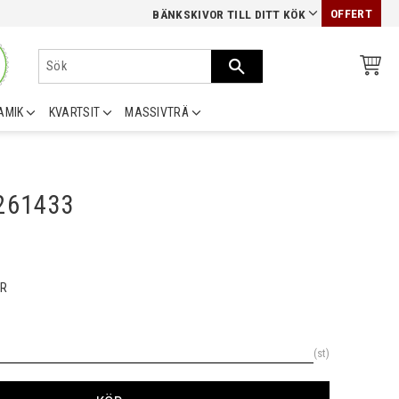
OFFERT
BÄNKSKIVOR TILL DITT KÖK
AMIK
KVARTSIT
MASSIVTRÄ
0261433
R
st