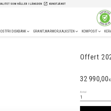
launch
VALITET SOM HÅLLER I LÄNGDEN
KUNDTJÄNST
OSTFRI DISKBÄNK
GRANIT,MARMOR,KALKSTEN
KOMPOSIT
KER
Offert 2
32 990,00
K
Antal