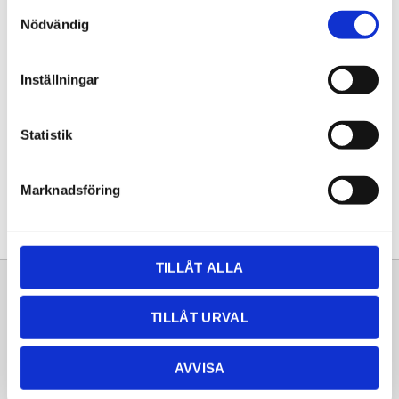
Samtyckesval
KÖP
Nödvändig
Lagerstatus
Lagervara
Inställningar
Artikelnr
20261441
Statistik
Dela med dig
Facebook
Twitter
LinkedIn
Pinterest
Marknadsföring
TILLÅT ALLA
Sortiment
Information
TILLÅT URVAL
Laminat
Kundtjänst
Kompaktlaminat
Frågor & svar
AVVISA
Natursten
Köpvillkor