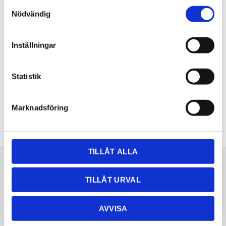
Samtyckesval
KÖP
Nödvändig
Lagerstatus
Lagervara
Inställningar
Artikelnr
20261442
Statistik
Dela med dig
Facebook
Twitter
LinkedIn
Pinterest
Marknadsföring
TILLÅT ALLA
Sortiment
Information
TILLÅT URVAL
Laminat
Kundtjänst
Kompaktlaminat
Frågor & svar
AVVISA
Natursten
Köpvillkor