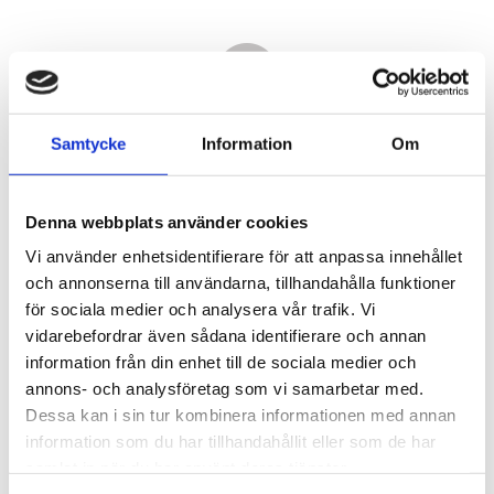
Samtycke
Information
Om
Denna webbplats använder cookies
Vi använder enhetsidentifierare för att anpassa innehållet
och annonserna till användarna, tillhandahålla funktioner
för sociala medier och analysera vår trafik. Vi
vidarebefordrar även sådana identifierare och annan
16 890,00
information från din enhet till de sociala medier och
KR
annons- och analysföretag som vi samarbetar med.
Dessa kan i sin tur kombinera informationen med annan
Antal
information som du har tillhandahållit eller som de har
st
samlat in när du har använt deras tjänster.