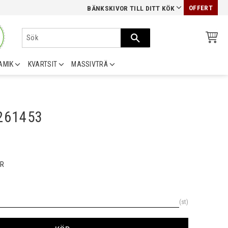
OFFERT
BÄNKSKIVOR TILL DITT KÖK
AMIK
KVARTSIT
MASSIVTRÄ
0261453
R
st