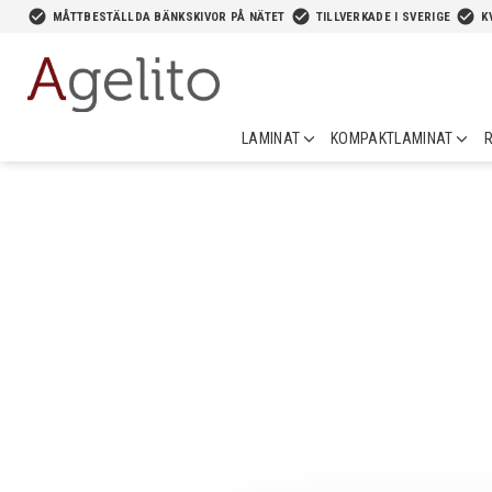
-->
check_circle
check_circle
check_circle
MÅTTBESTÄLLDA BÄNKSKIVOR PÅ NÄTET
TILLVERKADE I SVERIGE
K
LAMINAT
KOMPAKTLAMINAT
R