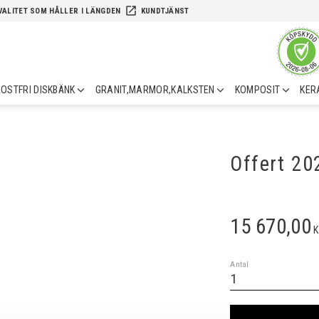
launch
VALITET SOM HÅLLER I LÄNGDEN
KUNDTJÄNST
OSTFRI DISKBÄNK
GRANIT,MARMOR,KALKSTEN
KOMPOSIT
KER
Offert 2
15 670,00
K
Antal