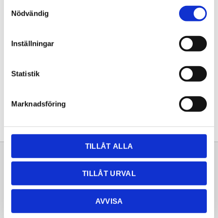
Samtyckesval
KÖP
Nödvändig
Lagerstatus
Lagervara
Inställningar
Artikelnr
20261456
Statistik
Dela med dig
Facebook
Twitter
LinkedIn
Pinterest
Marknadsföring
TILLÅT ALLA
Sortiment
Information
TILLÅT URVAL
Laminat
Kundtjänst
Kompaktlaminat
Frågor & svar
AVVISA
Natursten
Köpvillkor