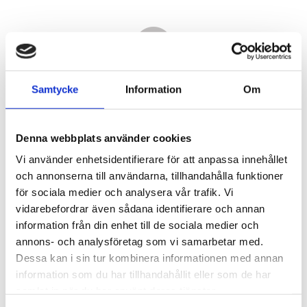
Samtycke
Information
Om
Denna webbplats använder cookies
Vi använder enhetsidentifierare för att anpassa innehållet
och annonserna till användarna, tillhandahålla funktioner
för sociala medier och analysera vår trafik. Vi
vidarebefordrar även sådana identifierare och annan
8 920,00
information från din enhet till de sociala medier och
KR
annons- och analysföretag som vi samarbetar med.
Dessa kan i sin tur kombinera informationen med annan
Antal
information som du har tillhandahållit eller som de har
st
samlat in när du har använt deras tjänster.