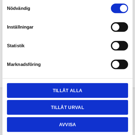
Samtyckesval
KÖP
Nödvändig
Lagerstatus
Lagervara
Inställningar
Artikelnr
20261461
Statistik
Dela med dig
Facebook
Twitter
LinkedIn
Pinterest
Marknadsföring
TILLÅT ALLA
Sortiment
Information
TILLÅT URVAL
Laminat
Kundtjänst
Kompaktlaminat
Frågor & svar
AVVISA
Natursten
Köpvillkor