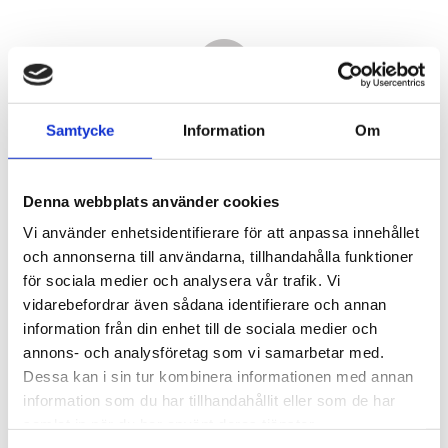
Samtycke
Information
Om
Denna webbplats använder cookies
Vi använder enhetsidentifierare för att anpassa innehållet
och annonserna till användarna, tillhandahålla funktioner
för sociala medier och analysera vår trafik. Vi
vidarebefordrar även sådana identifierare och annan
9 370,00
information från din enhet till de sociala medier och
KR
annons- och analysföretag som vi samarbetar med.
Dessa kan i sin tur kombinera informationen med annan
Antal
information som du har tillhandahållit eller som de har
st
samlat in när du har använt deras tjänster.