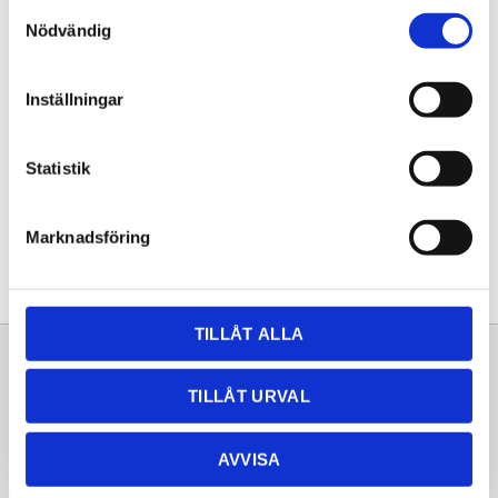
Samtyckesval
KÖP
Nödvändig
Lagerstatus
Lagervara
Inställningar
Artikelnr
20261470
Statistik
Dela med dig
Facebook
Twitter
LinkedIn
Pinterest
Marknadsföring
TILLÅT ALLA
Sortiment
Information
TILLÅT URVAL
Laminat
Kundtjänst
Kompaktlaminat
Frågor & svar
AVVISA
Natursten
Köpvillkor