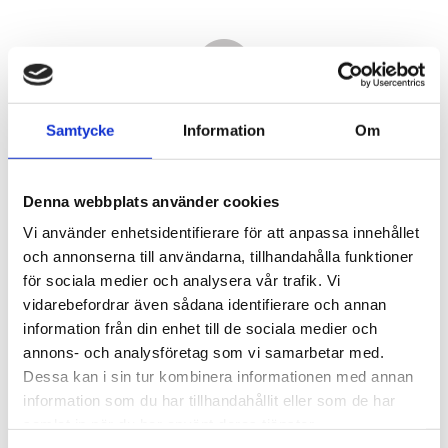
Samtycke
Information
Om
Denna webbplats använder cookies
Vi använder enhetsidentifierare för att anpassa innehållet
och annonserna till användarna, tillhandahålla funktioner
för sociala medier och analysera vår trafik. Vi
vidarebefordrar även sådana identifierare och annan
7 020,00
information från din enhet till de sociala medier och
KR
annons- och analysföretag som vi samarbetar med.
Dessa kan i sin tur kombinera informationen med annan
Antal
information som du har tillhandahållit eller som de har
st
samlat in när du har använt deras tjänster.