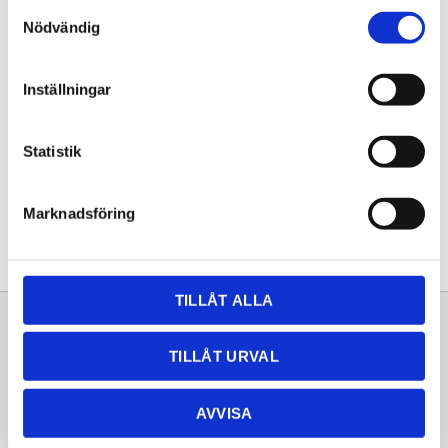
Samtyckesval
KÖP
Nödvändig
Lagerstatus
Lagervara
Inställningar
Artikelnr
20261472
Statistik
Dela med dig
Facebook
Twitter
LinkedIn
Pinterest
Marknadsföring
TILLÅT ALLA
Sortiment
Information
TILLÅT URVAL
Laminat
Kundtjänst
Kompaktlaminat
Frågor & svar
AVVISA
Natursten
Köpvillkor