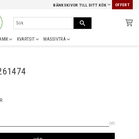
OFFERT
BÄNKSKIVOR TILL DITT KÖK
AMIK
KVARTSIT
MASSIVTRÄ
0261474
R
st