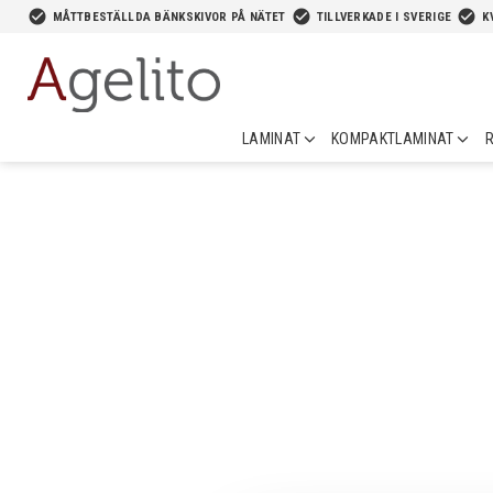
-->
check_circle
check_circle
check_circle
MÅTTBESTÄLLDA BÄNKSKIVOR PÅ NÄTET
TILLVERKADE I SVERIGE
K
LAMINAT
KOMPAKTLAMINAT
R