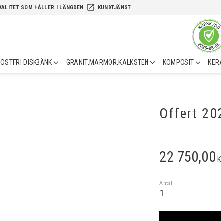
launch
VALITET SOM HÅLLER I LÄNGDEN
KUNDTJÄNST
OSTFRI DISKBÄNK
GRANIT,MARMOR,KALKSTEN
KOMPOSIT
KER
Offert 2
22 750,00
K
Antal