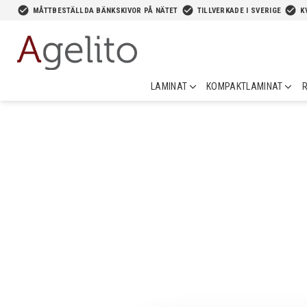
-->
check_circle
check_circle
check_circle
MÅTTBESTÄLLDA BÄNKSKIVOR PÅ NÄTET
TILLVERKADE I SVERIGE
K
LAMINAT
KOMPAKTLAMINAT
R