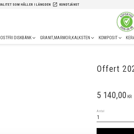
launch
VALITET SOM HÅLLER I LÄNGDEN
KUNDTJÄNST
OSTFRI DISKBÄNK
GRANIT,MARMOR,KALKSTEN
KOMPOSIT
KER
Offert 2
5 140,00
KR
Antal