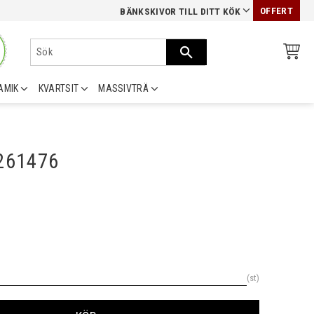
OFFERT
BÄNKSKIVOR TILL DITT KÖK
AMIK
KVARTSIT
MASSIVTRÄ
0261476
st