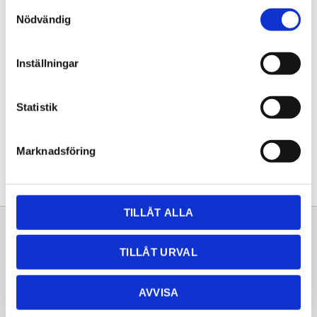
Samtyckesval
KÖP
Nödvändig
Lagerstatus
Lagervara
Inställningar
Artikelnr
20261491
Statistik
Dela med dig
Facebook
Twitter
LinkedIn
Pinterest
Marknadsföring
TILLÅT ALLA
Sortiment
Information
TILLÅT URVAL
Laminat
Kundtjänst
Kompaktlaminat
Frågor & svar
AVVISA
Natursten
Köpvillkor