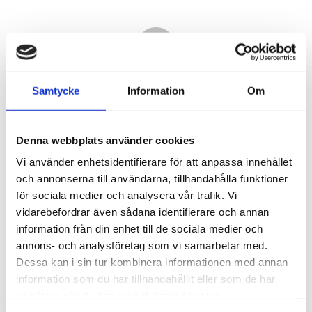
Samtycke
Information
Om
Denna webbplats använder cookies
Vi använder enhetsidentifierare för att anpassa innehållet
och annonserna till användarna, tillhandahålla funktioner
för sociala medier och analysera vår trafik. Vi
vidarebefordrar även sådana identifierare och annan
5 870,00
information från din enhet till de sociala medier och
KR
annons- och analysföretag som vi samarbetar med.
Dessa kan i sin tur kombinera informationen med annan
Antal
information som du har tillhandahållit eller som de har
st
samlat in när du har använt deras tjänster.