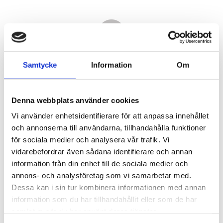
Samtycke
Information
Om
Denna webbplats använder cookies
Vi använder enhetsidentifierare för att anpassa innehållet
och annonserna till användarna, tillhandahålla funktioner
för sociala medier och analysera vår trafik. Vi
vidarebefordrar även sådana identifierare och annan
20 010,00
information från din enhet till de sociala medier och
KR
annons- och analysföretag som vi samarbetar med.
Dessa kan i sin tur kombinera informationen med annan
Antal
information som du har tillhandahållit eller som de har
st
samlat in när du har använt deras tjänster.