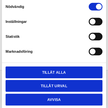
Samtyckesval
KÖP
Nödvändig
Lagerstatus
Lagervara
Inställningar
Artikelnr
20261492
Statistik
Dela med dig
Facebook
Twitter
LinkedIn
Pinterest
Marknadsföring
TILLÅT ALLA
Sortiment
Information
TILLÅT URVAL
Laminat
Kundtjänst
Kompaktlaminat
Frågor & svar
AVVISA
Natursten
Köpvillkor