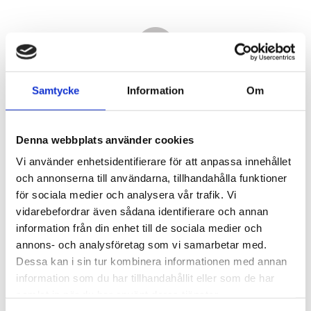
Samtycke
Information
Om
Denna webbplats använder cookies
Vi använder enhetsidentifierare för att anpassa innehållet
och annonserna till användarna, tillhandahålla funktioner
för sociala medier och analysera vår trafik. Vi
vidarebefordrar även sådana identifierare och annan
2 100,00
information från din enhet till de sociala medier och
KR
annons- och analysföretag som vi samarbetar med.
Dessa kan i sin tur kombinera informationen med annan
Antal
information som du har tillhandahållit eller som de har
st
samlat in när du har använt deras tjänster.