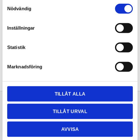
Samtyckesval
KÖP
Nödvändig
Lagerstatus
Lagervara
Inställningar
Artikelnr
20261600
Statistik
Dela med dig
Facebook
Twitter
LinkedIn
Pinterest
Marknadsföring
TILLÅT ALLA
Sortiment
Information
TILLÅT URVAL
Laminat
Kundtjänst
Kompaktlaminat
Frågor & svar
AVVISA
Natursten
Köpvillkor