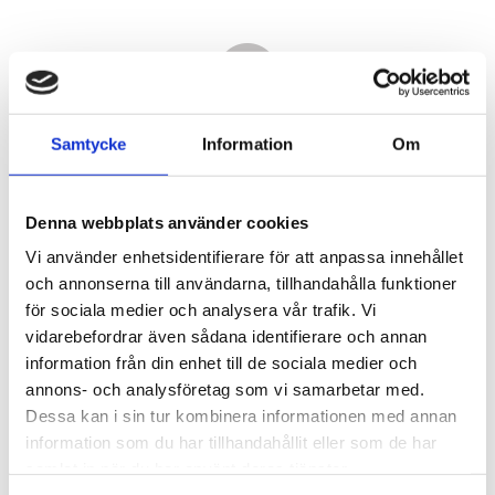
Samtycke
Information
Om
Denna webbplats använder cookies
Vi använder enhetsidentifierare för att anpassa innehållet
och annonserna till användarna, tillhandahålla funktioner
för sociala medier och analysera vår trafik. Vi
vidarebefordrar även sådana identifierare och annan
15 960,00
information från din enhet till de sociala medier och
KR
annons- och analysföretag som vi samarbetar med.
Dessa kan i sin tur kombinera informationen med annan
Antal
information som du har tillhandahållit eller som de har
st
samlat in när du har använt deras tjänster.