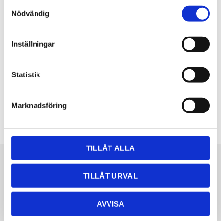
Samtyckesval
KÖP
Nödvändig
Lagerstatus
Lagervara
Inställningar
Artikelnr
20261612
Statistik
Dela med dig
Facebook
Twitter
LinkedIn
Pinterest
Marknadsföring
TILLÅT ALLA
Sortiment
Information
TILLÅT URVAL
Laminat
Kundtjänst
Kompaktlaminat
Frågor & svar
AVVISA
Natursten
Köpvillkor