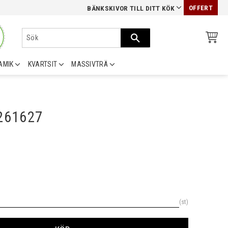
OFFERT
BÄNKSKIVOR TILL DITT KÖK
AMIK
KVARTSIT
MASSIVTRÄ
0261627
st