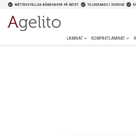
-->
check_circle
check_circle
check_circle
MÅTTBESTÄLLDA BÄNKSKIVOR PÅ NÄTET
TILLVERKADE I SVERIGE
K
LAMINAT
KOMPAKTLAMINAT
R