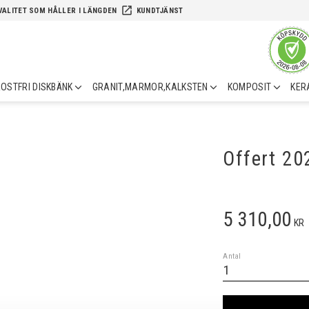
launch
VALITET SOM HÅLLER I LÄNGDEN
KUNDTJÄNST
OSTFRI DISKBÄNK
GRANIT,MARMOR,KALKSTEN
KOMPOSIT
KER
Offert 2
5 310,00
KR
Antal