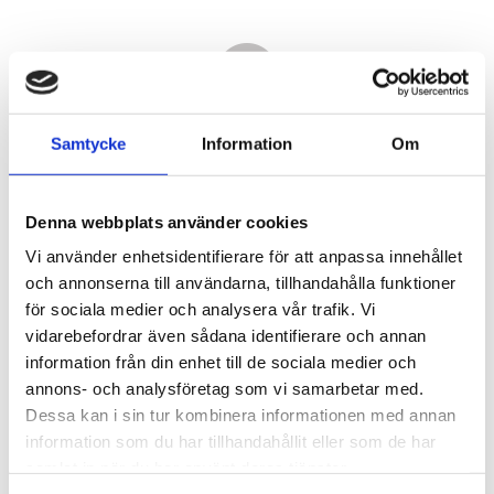
Samtycke
Information
Om
Denna webbplats använder cookies
Vi använder enhetsidentifierare för att anpassa innehållet
och annonserna till användarna, tillhandahålla funktioner
för sociala medier och analysera vår trafik. Vi
vidarebefordrar även sådana identifierare och annan
20 310,00
information från din enhet till de sociala medier och
KR
annons- och analysföretag som vi samarbetar med.
Dessa kan i sin tur kombinera informationen med annan
Antal
information som du har tillhandahållit eller som de har
st
samlat in när du har använt deras tjänster.