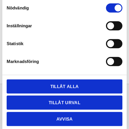
Samtyckesval
KÖP
Nödvändig
Lagerstatus
Lagervara
Inställningar
Artikelnr
20261626
Statistik
Dela med dig
Facebook
Twitter
LinkedIn
Pinterest
Marknadsföring
TILLÅT ALLA
Sortiment
Information
TILLÅT URVAL
Laminat
Kundtjänst
Kompaktlaminat
Frågor & svar
AVVISA
Natursten
Köpvillkor