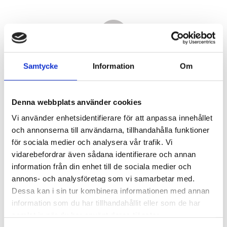
Samtycke
Information
Om
Denna webbplats använder cookies
Vi använder enhetsidentifierare för att anpassa innehållet
och annonserna till användarna, tillhandahålla funktioner
för sociala medier och analysera vår trafik. Vi
vidarebefordrar även sådana identifierare och annan
5 070,00
information från din enhet till de sociala medier och
KR
annons- och analysföretag som vi samarbetar med.
Dessa kan i sin tur kombinera informationen med annan
Antal
information som du har tillhandahållit eller som de har
st
samlat in när du har använt deras tjänster.