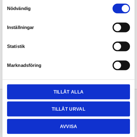
Samtyckesval
KÖP
Nödvändig
Lagerstatus
Lagervara
Inställningar
Artikelnr
20261636
Statistik
Dela med dig
Facebook
Twitter
LinkedIn
Pinterest
Marknadsföring
TILLÅT ALLA
Sortiment
Information
TILLÅT URVAL
Laminat
Kundtjänst
Kompaktlaminat
Frågor & svar
AVVISA
Natursten
Köpvillkor