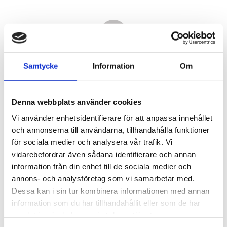
Samtycke
Information
Om
Denna webbplats använder cookies
Vi använder enhetsidentifierare för att anpassa innehållet
och annonserna till användarna, tillhandahålla funktioner
för sociala medier och analysera vår trafik. Vi
vidarebefordrar även sådana identifierare och annan
56 980,00
information från din enhet till de sociala medier och
KR
annons- och analysföretag som vi samarbetar med.
Dessa kan i sin tur kombinera informationen med annan
Antal
information som du har tillhandahållit eller som de har
st
samlat in när du har använt deras tjänster.