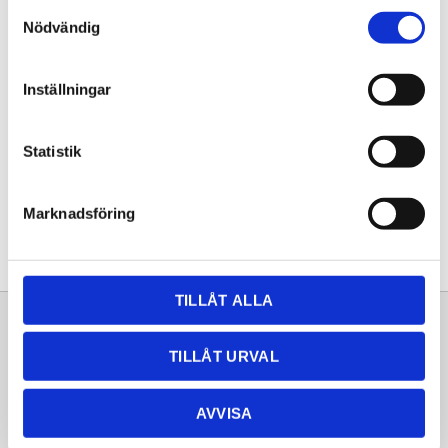
Samtyckesval
KÖP
Nödvändig
Lagerstatus
Lagervara
Inställningar
Artikelnr
20261643
Statistik
Dela med dig
Facebook
Twitter
LinkedIn
Pinterest
Marknadsföring
TILLÅT ALLA
Sortiment
Information
TILLÅT URVAL
Laminat
Kundtjänst
Kompaktlaminat
Frågor & svar
AVVISA
Natursten
Köpvillkor